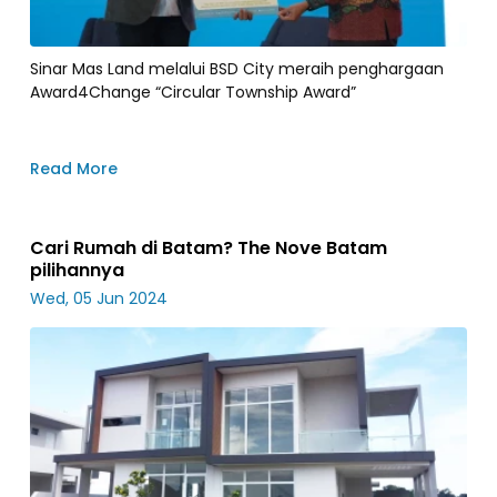
Sinar Mas Land melalui BSD City meraih penghargaan
Award4Change “Circular Township Award”
Read More
Cari Rumah di Batam? The Nove Batam
pilihannya
Wed, 05 Jun 2024