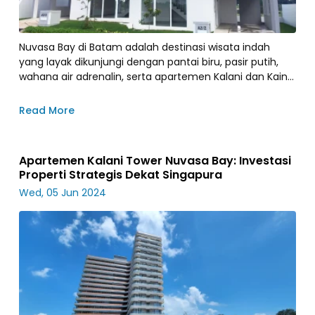
Nuvasa Bay di Batam adalah destinasi wisata indah
yang layak dikunjungi dengan pantai biru, pasir putih,
wahana air adrenalin, serta apartemen Kalani dan Kaina
yang nyaman.
Read More
Apartemen Kalani Tower Nuvasa Bay: Investasi
Properti Strategis Dekat Singapura
Wed, 05 Jun 2024