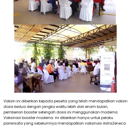
Vaksin ini diberikan kepada peserta yang telah mendapatkan vaksin
dosis kedua dengan jangka waktu lebih dari enam bulan,
pemberian booster setengah dosis ini menggunakan moderna.
Vaksinasi booster moderna ini diberikan hanya untuk pelaku
pariwisata yang sebelumnya mendapatkan vaksinasi AstraZeneca.