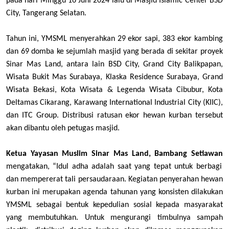
pada hari Minggu 16 Juni 2024 lalu di Masjid Islamic Center BSD
City, Tangerang Selatan.
Tahun ini, YMSML menyerahkan 29 ekor sapi, 383 ekor kambing
dan 69 domba ke sejumlah masjid yang berada di sekitar proyek
Sinar Mas Land, antara lain BSD City, Grand City Balikpapan,
Wisata Bukit Mas Surabaya, Klaska Residence Surabaya, Grand
Wisata Bekasi, Kota Wisata & Legenda Wisata Cibubur, Kota
Deltamas Cikarang, Karawang International Industrial City (KIIC),
dan ITC Group. Distribusi ratusan ekor hewan kurban tersebut
akan dibantu oleh petugas masjid.
Ketua Yayasan Muslim Sinar Mas Land, Bambang Setiawan
mengatakan, “Idul adha adalah saat yang tepat untuk berbagi
dan mempererat tali persaudaraan. Kegiatan penyerahan hewan
kurban ini merupakan agenda tahunan yang konsisten dilakukan
YMSML sebagai bentuk kepedulian sosial kepada masyarakat
yang membutuhkan. Untuk mengurangi timbulnya sampah