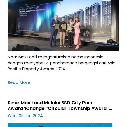
Sinar Mas Land mengharumkan nama Indonesia
dengan menyabet 4 penghargaan bergengsi dari Asia
Pacific Property Awards 2024
Read More
Sinar Mas Land Melalui BSD City Raih
Award4Change “Circular Township Award”
pada World Environment Day 2024
Wed, 05 Jun 2024