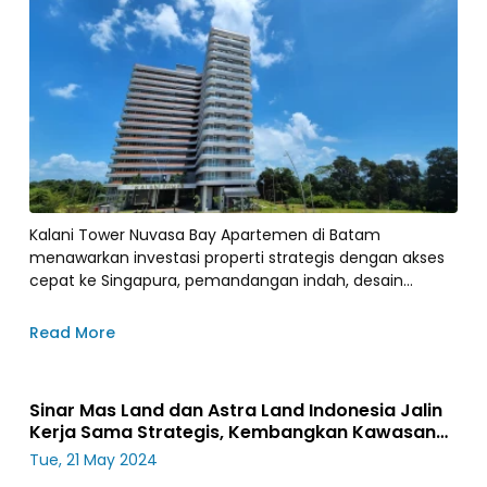
Kalani Tower Nuvasa Bay Apartemen di Batam
menawarkan investasi properti strategis dengan akses
cepat ke Singapura, pemandangan indah, desain
modern, dan fasilitas unggulan yang menjamin
kenyamanan dan gaya hidup berkelas.
Read More
Sinar Mas Land dan Astra Land Indonesia Jalin
Kerja Sama Strategis, Kembangkan Kawasan
Residensial Baru
Tue, 21 May 2024