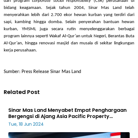
dari program
corporate social responsibility
(CSR) perusahaan di
bidang keagamaan. Sejak tahun 2004, Sinar Mas Land telah
menyerahkan lebih dari 2.700 ekor hewan kurban yang terdiri dari
sapi, kambing hingga domba. Selain penyerahan bantuan hewan
kurban, YMSML juga secara rutin menyelenggarakan berbagai
program lainnya seperti Wakaf Al-Qur’an untuk Negeri, Berantas Buta
Al-Qur’an, hingga renovasi masjid dan musala di sekitar lingkungan
kerja perusahaan.
Sumber: Press Release Sinar Mas Land
Related Post
Sinar Mas Land Menyabet Empat Penghargaan
Bergengsi di Ajang Asia Pacific Property
Awards 2024
Tue, 18 Jun 2024