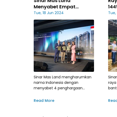
Sinar Mas Land
Ray
Menyabet Empat
144
Penghargaan Bergengsi
Sin
Tue, 18 Jun 2024
Tue,
di Ajang Asia Pacific
Ban
Property Awards 2024
kep
Sinar Mas Land mengharumkan
Sina
nama Indonesia dengan
raya
menyabet 4 penghargaan
bant
bergengsi dari Asia Pacific
masy
Property Awards 2024
Musl
Read More
Rea