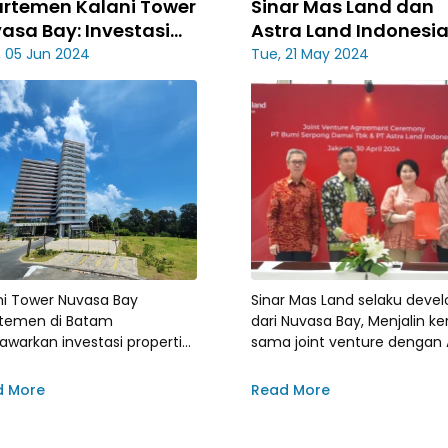
rtemen Kalani Tower
Sinar Mas Land dan
asa Bay: Investasi
Astra Land Indonesi
perti Strategis Dekat
Jalin Kerja Sama
 05 Jun 2024
Tue, 21 May 2024
gapura
Strategis, Kembang
Kawasan Residensia
Baru
ni Tower Nuvasa Bay
Sinar Mas Land selaku devel
temen di Batam
dari Nuvasa Bay, Menjalin ke
warkan investasi properti
sama joint venture dengan 
tegis dengan akses cepat ke
Land Indonesia untuk
apura, pemandangan indah,
mengembangkan klaster
d More
Read More
in modern, dan fasilitas
residensial modern strategis
ulan yang menjamin
amanan dan gaya hidup