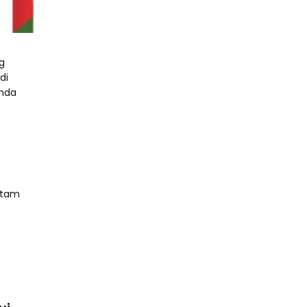
g
di
Anda
Batam