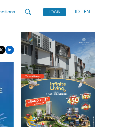
ID
|
EN
mations
LOGIN